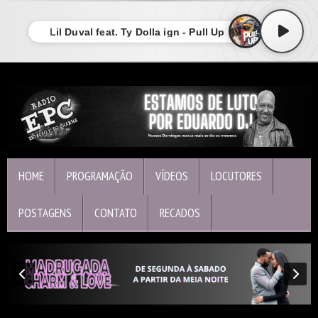
Lil Duval feat. Ty Dolla ign - Pull Up
HOME
PROGRAMAÇÃO
VÍDEOS
LOCUTORES
POSTAGENS
CONTATO
RECADOS