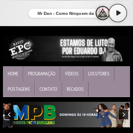
Mr Dan - Como Ninguem da
HOME
PROGRAMAÇÃO
VÍDEOS
LOCUTORES
POSTAGENS
CONTATO
RECADOS