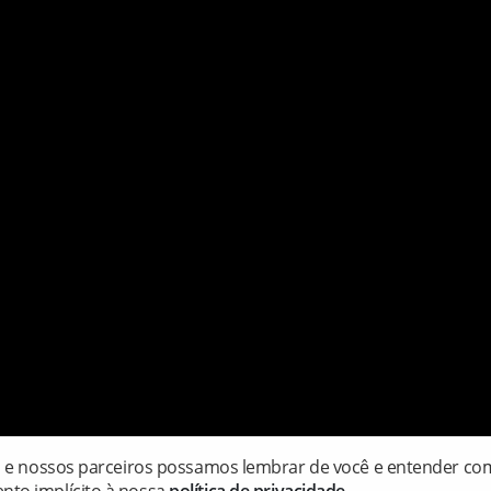
s e nossos parceiros possamos lembrar de você e entender como
rvados.