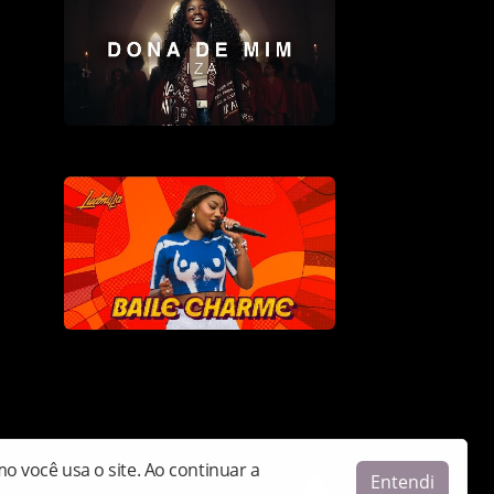
IZA - Dona de Mim
LUDMILLA - Baile Charme - Numanice #3
 você usa o site. Ao continuar a
Entendi