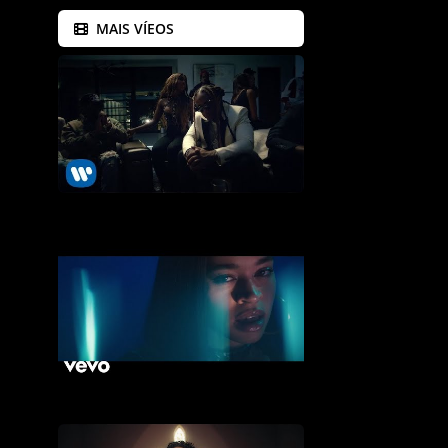
MAIS VÍEOS
Ty Dolla $ign ft. Lil Wayne & The-Dream - Love U Better
Ella Mai - Not Another Love Song